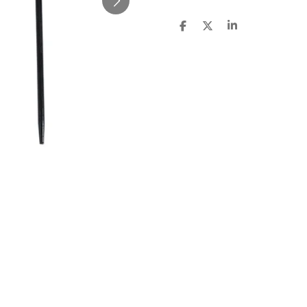
D
D
S
E
E
H
L
E
A
E
L
R
N
E