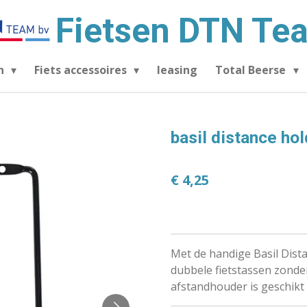
Fietsen DTN Te
en
Fiets accessoires
leasing
Total Beerse
basil distance hol
€ 4,25
Met de handige Basil Dista
dubbele fietstassen zonder
afstandhouder is geschik