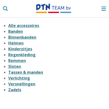
Ga
direct
naar
de
Alle accessoires
hoofdinhoud
Banden
Binnenbanden
Helmen
Kinderzitjes
Regenkleding
Remmen
Sloten
Tassen & manden
Verlichting
Versnellingen
Zadels