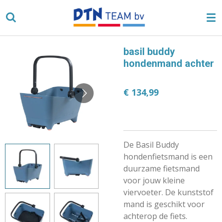
Ga
direct
naar
de
basil buddy
hoofdinhoud
hondenmand achter
€ 134,99
De Basil Buddy
hondenfietsmand is een
duurzame fietsmand
voor jouw kleine
viervoeter. De kunststof
mand is geschikt voor
achterop de fiets.