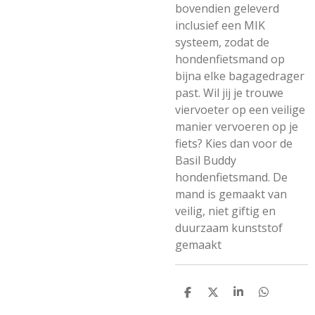
bovendien geleverd
inclusief een MIK
systeem, zodat de
hondenfietsmand op
bijna elke bagagedrager
past. Wil jij je trouwe
viervoeter op een veilige
manier vervoeren op je
fiets? Kies dan voor de
Basil Buddy
hondenfietsmand. De
mand is gemaakt van
veilig, niet giftig en
duurzaam kunststof
gemaakt
D
D
S
D
E
E
H
E