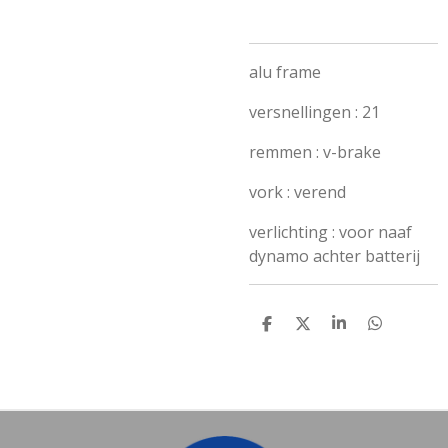
alu frame
versnellingen : 21
remmen : v-brake
vork : verend
verlichting : voor naaf
dynamo achter batterij
D
D
S
D
E
E
H
E
L
E
A
L
E
L
R
E
N
E
N