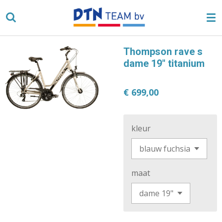
Ga
direct
naar
de
Thompson rave s
hoofdinhoud
dame 19" titanium
€ 699,00
kleur
maat